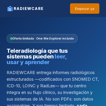
RADIEWCARE
Empezar ya
Oferta limitada · One-Me Explorer incluido
Teleradiología que tus
sistemas pueden
leer,
usar y aprender
RADIEWCARE entrega informes radiológicos
estructurados —codificados con SNOMED CT,
ICD-10, LOINC y RadLex— que tu centro
integra en su flujo clínico, su investigación y
sus sistemas de IA. No son PDFs: son datos
accionables. Y por tiempo limitado,
cada