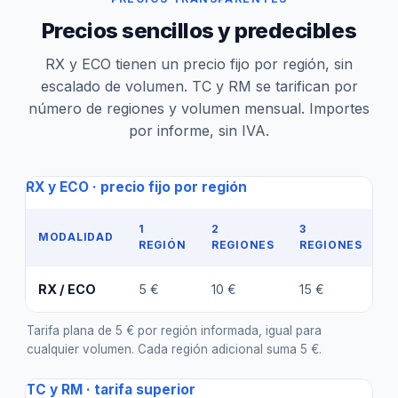
Precios sencillos y predecibles
RX y ECO tienen un precio fijo por región, sin
escalado de volumen. TC y RM se tarifican por
número de regiones y volumen mensual. Importes
por informe, sin IVA.
RX y ECO · precio fijo por región
1
2
3
4
MODALIDAD
REGIÓN
REGIONES
REGIONES
R
RX / ECO
5 €
10 €
15 €
2
Tarifa plana de 5 € por región informada, igual para
cualquier volumen. Cada región adicional suma 5 €.
TC y RM · tarifa superior