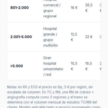
comarcal /
26,5
35,5
801–2.000
16 €
grupo
€
€
regional
Hospital
grande /
12,5
2.001–5.000
22 €
31 €
grupo
€
multisitio
Gran
hospital
10,5
19,5
28,5
>5.000
universitario
€
€
€
/ red
Notas: en RX y ECO el precio es fijo, 5 € por región, sin
escalado de volumen. En TC y RM, una RM de cráneo +
angiografía computa como 2 regiones y el tramo se
determina con el volumen mensual de estudios TC/RM del
cliente. Modelo aplicable tanto a servicio programado como