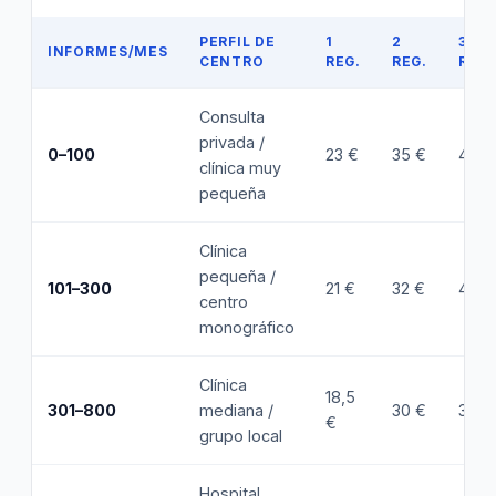
PERFIL DE
1
2
3
INFORMES/MES
CENTRO
REG.
REG.
REG.
Consulta
privada /
0–100
23 €
35 €
44 €
clínica muy
pequeña
Clínica
pequeña /
101–300
21 €
32 €
41 €
centro
monográfico
Clínica
18,5
301–800
mediana /
30 €
39 €
€
grupo local
Hospital